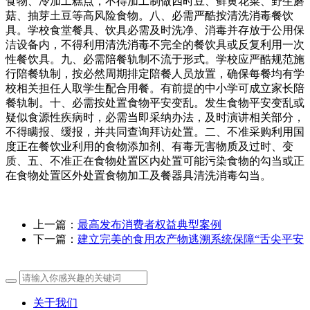
食物、冷加工糕点，不得加工制做四时豆、鲜黄花菜、野生蘑
菇、抽芽土豆等高风险食物。八、必需严酷按清洗消毒餐饮
具。学校食堂餐具、饮具必需及时洗净、消毒并存放于公用保
洁设备内，不得利用清洗消毒不完全的餐饮具或反复利用一次
性餐饮具。九、必需陪餐轨制不流于形式。学校应严酷规范施
行陪餐轨制，按必然周期排定陪餐人员放置，确保每餐均有学
校相关担任人取学生配合用餐。有前提的中小学可成立家长陪
餐轨制。十、必需按处置食物平安变乱。发生食物平安变乱或
疑似食源性疾病时，必需当即采纳办法，及时演讲相关部分，
不得瞒报、缓报，并共同查询拜访处置。二、不准采购利用国
度正在餐饮业利用的食物添加剂、有毒无害物质及过时、变
质、五、不准正在食物处置区内处置可能污染食物的勾当或正
在食物处置区外处置食物加工及餐器具清洗消毒勾当。
上一篇：
最高发布消费者权益典型案例
下一篇：
建立完美的食用农产物逃溯系统保障“舌尖平安
关于我们