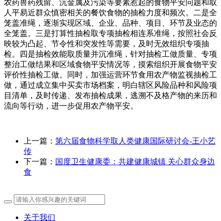
农药兽药残留、沉金属及污染等要素惹起的食物平安问题和取
人平易近群众慎密相关的餐饮食物的抽检力度和频次。二是全
笼盖准绳，逐渐实现区域、企业、品种、项目、环节及业态的
全笼盖。三是打算性抽检取专项抽检相连系准绳，按照社会反
映较为凸起、节令性和突发性等需要，及时无效组织专项抽
检。四是抽检效能取质量并沉准绳，针对抽检工做质量、专项
整治工做结果和区域食物平安情况等，摸索组织开展食物平安
评价性抽检工做。同时，加强运营环节食用农产物监视抽检工
做，通过成立集中买卖市场档案，明白辖区风险品种和风险项
目清单，及时传递、发布抽检成果，逃溯不及格产物的来历和
流向等行动，进一步促用农产物平安。
上一篇：
第六届食物科学取人类健康国际研讨会-王小艺
传
下一篇：
国度卫生健康委：共建健康城镇 关心群众身边
食
关于我们