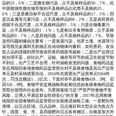
品的33．6％；二是微生物污染，占不及格样品的30．7％，此
中因致病性微生物导致的不及格样品占此类不及格的25．
6％；三是质量目标不合适尺度，占不及格样品的17．5％；四
是沉金属等元素污染，占不及格样品的8．2％；五是农药兽药
残留不合适尺度，占不及格样品的5．5％；六是生物毒素污
染，占不及格样品的1．1％；七是检出非食用物质，占不及格
样品的0．7％；八是其他问题，占不及格样品的2．7％。导致
这些问题的缘由次要有：一是泉源污染，包罗土壤、水源等污
染导致沉金属和无机物正在动动物体内蓄积，农药兽药、农业
投入品的违规利用导致农药兽药残留等超标；二是出产运营过
程办理不妥，好比出产、运输、储存等环节的或卫生前提节制
不到位，出产工艺不合理，针对抽检发觉的问题，食物药品监
管总局组织各地食物药品监管部分对不及格食物及其出产运营
单元及时采纳措置办法，2016年共措置出产运营单元9264件
次，罚没总额达1．2亿元，下架封存不及格食物428．2吨、召
回326．9吨。食物平安监视抽检和处相信息由各级食物药品监
管部分按照向社会发布。为贯彻落练习总“严管严控食物平安
风险，泛博人平易近群众吃得安心”的主要，2017年总局将继
续组织全国食物药品监管部分全面推进抽检工做。一是靶向性
准绳，以沉点区域、沉点品种、沉点项目和大型企业为焦点方
针，国度、省、市、县四级靶向沉点各有侧沉，出格是加大对