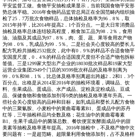
平安监督工做。食物平安抽检成果显示，当前我国食物平安形
势总体平稳。2016年食物药品监管总局正在全国范畴内组织抽
检了25．7万批次食物样品，总体抽检及格率为96．8％，取
2015年持平，比2014年提高2．1个百分点。一是大日常消费品
抽检及格率总体连结较高程度，粮食加工品为98．2％，食用
油、油脂及其成品为97．8％，肉、蛋、蔬、果等食用农产物
为98．0％，乳成品为99．5％。二是社会关心度较高的婴长儿
配方乳粉共抽检2532批次，此中有0．9％的样品不合适食物平
安国度尺度，0．4％的样品合适国度尺度但不合适产物包拆标
签值。三是1299家大型出产企业的18030批次样品和19家大型
运营企业集团2949个门店的30599批次样品的及格率别离为
99．0％和98．1％，比总体及格率别离超出跨越2．2和1．3个
百分点。出格是从2014至2016年的抽检环境看，调味品、饮
料、生果成品、蛋成品、水产成品、淀粉及淀粉成品、豆成
品、保健食物和食物添加剂等9类的抽检及格率逐年升高。一
些社会关心度较高的品种和目标，如乳成品和婴长儿配方食物
中的三聚氰胺、小麦粉中的黄曲霉毒素B1、蛋成品中的苏丹
红等，三年抽检样品均全数及格；花生油中的黄曲霉毒素
B1、生果干成品中的菌落总数、餐饮便宜发酵面成品中的甜
美素等抽检及格率逐年提高。2016年抽检中，不及格产物中次
要问题有：一是超范畴、超限量利用食物添加剂，占不及格样