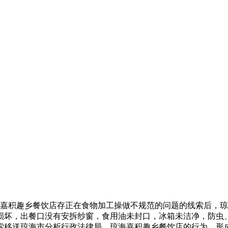
海嘉积趣乡餐饮店存正在食物加工操做不规范的问题的线索后，
损坏，出餐口没有安拆纱窗，食用油未封口，冰箱未洁净，防虫
索移送琼海市分析行政法律局。琼海嘉积趣乡餐饮店的行为，形成