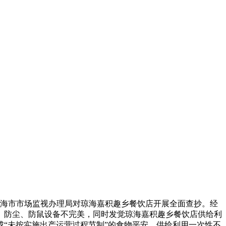
琼海市市场监视办理局对琼海嘉积趣乡餐饮店开展全面查抄。经
、防尘、防鼠设备不完美，同时发觉琼海嘉积趣乡餐饮店供给利
“未按实施出产运营过程节制”的食物平安、供给利用一次性不