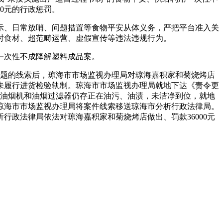
0元的行政惩罚。
、日常放哨、问题措置等食物平安从体义务，严把平台准入关
时食材、超范畴运营、虚假宣传等违法违规行为。
一次性不成降解塑料成品案。
问题的线索后，琼海市市场监视办理局对琼海嘉积家和菊烧烤店
未履行进货检验轨制。琼海市市场监视办理局就地下达《责令更
，抽油烟机和油烟过滤器仍存正在油污、油渍，未洁净到位，就地
琼海市市场监视办理局将案件线索移送琼海市分析行政法律局。
政法律局依法对琼海嘉积家和菊烧烤店做出、罚款36000元