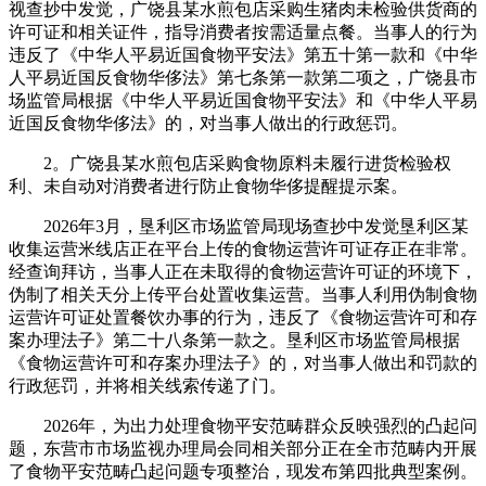
视查抄中发觉，广饶县某水煎包店采购生猪肉未检验供货商的
许可证和相关证件，指导消费者按需适量点餐。当事人的行为
违反了《中华人平易近国食物平安法》第五十第一款和《中华
人平易近国反食物华侈法》第七条第一款第二项之，广饶县市
场监管局根据《中华人平易近国食物平安法》和《中华人平易
近国反食物华侈法》的，对当事人做出的行政惩罚。
2。广饶县某水煎包店采购食物原料未履行进货检验权
利、未自动对消费者进行防止食物华侈提醒提示案。
2026年3月，垦利区市场监管局现场查抄中发觉垦利区某
收集运营米线店正在平台上传的食物运营许可证存正在非常。
经查询拜访，当事人正在未取得的食物运营许可证的环境下，
伪制了相关天分上传平台处置收集运营。当事人利用伪制食物
运营许可证处置餐饮办事的行为，违反了《食物运营许可和存
案办理法子》第二十八条第一款之。垦利区市场监管局根据
《食物运营许可和存案办理法子》的，对当事人做出和罚款的
行政惩罚，并将相关线索传递了门。
2026年，为出力处理食物平安范畴群众反映强烈的凸起问
题，东营市市场监视办理局会同相关部分正在全市范畴内开展
了食物平安范畴凸起问题专项整治，现发布第四批典型案例。