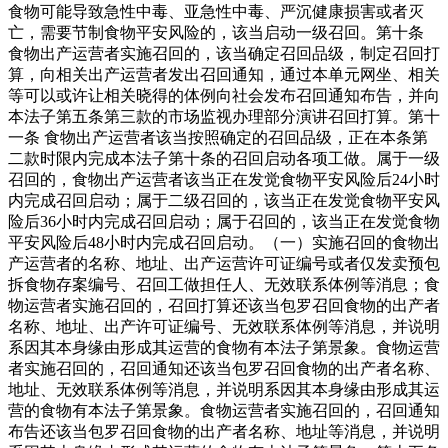
食物可能导致急性中毒、亚急性中毒、严沉健康损害或者灭
亡，需要节制食物平安风险的，该当启动一级召回。第十条
食物出产运营者实施召回的，该当确定召回品级，制定召回打
算，向相关出产运营者发出召回通知，通过本单元网坐、相关
等可以或许让相关晓得的体例向社会发布召回通知布告，并向
本法子第五条第三款的市场监视办理部分演讲召回打算。第十
一条 食物出产运营者该当按照确定的召回品级，正在本条第
二款时限内完成本法子第十条的召回启动各项工做。属于一级
召回的，食物出产运营者该当正在发觉食物平安风险后24小时
内完成召回启动；属于二级召回的，该当正在发觉食物平安风
险后36小时内完成召回启动；属于召回的，该当正在发觉食物
平安风险后48小时内完成召回启动。（一）实施召回的食物出
产运营者的名称、地址、出产运营许可证编号或者仅发卖预包
拆食物存案编号、召回工做担任人、无效联系体例等消息；食
物运营者实施召回的，召回打算还该当包罗召回食物的出产者
名称、地址、出产许可证编号、无效联系体例等消息，并说明
系因其本身缘由形成其运营的食物有本法子第景象。食物运营
者实施召回的，召回通知还该当包罗召回食物的出产者名称、
地址、无效联系体例等消息，并说明系因其本身缘由形成其运
营的食物有本法子第景象。食物运营者实施召回的，召回通知
布告还该当包罗召回食物的出产者名称、地址等消息，并说明