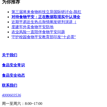
为你推荐
第三届将来食物科技立异国际研讨会-陈红
对待食物平安：正在数据取现实中认清全
近期平易近生热点舆情阐发研判演讲（
度建牢外卖食物平安防地
农业风险一直陪伴食物平安问题
守护校园食物平安教育部印发“十必需”
关于我们
食品安全常识
食品安全动态
联系我们
4000603536
周一至周六：8:00~17:00