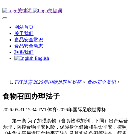
网站首页
关于我们
食品安全常识
食品安全动态
联系我们
English
TVT体育·2026年国际足联世界杯
>
食品安全常识
>
食物召回办理法子
2026-05-31 15:34
TVT体育·2026年国际足联世界杯
第一条 为了加强食物（含食物添加剂，下同）出产运营
办理，防控食物平安风险，保障身体健康和生命平安，按照
《中华人平易近国食物平安法》及其实施条例等法令、行规，