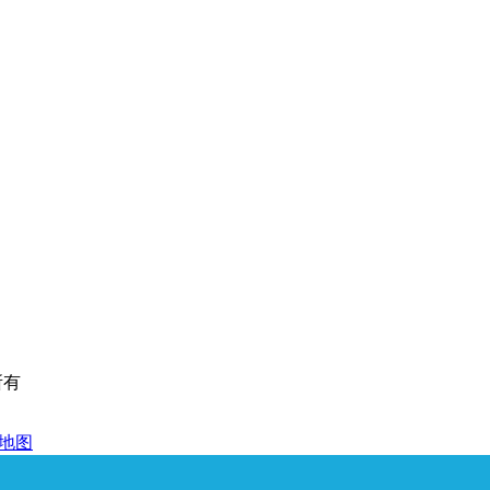
所有
地图