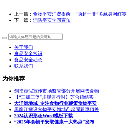
上一篇：
食物平安消费提醒：“两超一非”多藏身网红零
下一篇：
消防平安学问宣传
关于我们
食品安全常识
食品安全动态
联系我们
为你推荐
剑指虚假宣传市场监管部分开展网售食物
【“三抓三促”步履进行时】苏合镇结实
大洋洲地域_专注食物行业鞭策食物平安
黑龍江摆设食物平安領域凸起問題專項整
2024认识形态Word模板下载
“2025年食物平安取健康十大热点”发布