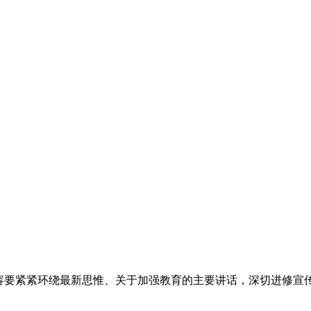
内容要紧紧环绕最新思惟、关于加强教育的主要讲话，深切进修宣