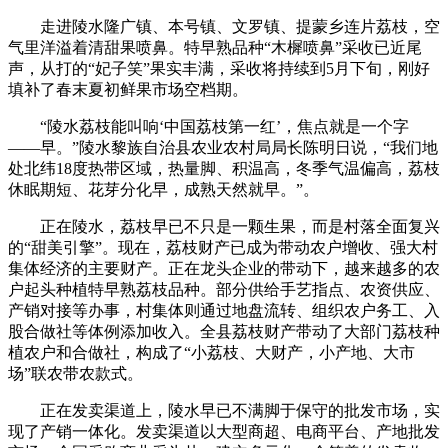
走进陵水隆广镇、本号镇、文罗镇、提蒙乡连片荔枝，空
气里洋溢着清甜果喷鼻。特早熟品种“木樨喷鼻”采收已近尾
声，从打的“妃子笑”果实丰满，采收将持续到5月下旬，刚好
填补了春末夏初鲜果市场空档期。
“陵水荔枝能叫响‘中国荔枝第一红’，焦点就是一个字
——早。”陵水黎族自治县农业农村局局长陈明日说，“我们地
处北纬18度热带区域，热量脚、积温高，冬季气温偏高，荔枝
休眠期短、花芽分化早，成熟天然就早。”。
正在陵水，荔枝早已不只是一颗生果，而是村落全面复兴
的“甜美引擎”。现在，荔枝财产已成为带动农户增收、强大村
集体经济的主要财产。正在龙头企业的带动下，越来越多的农
户起头种植特早熟荔枝品种。部分供给手艺指点、农资供应、
产销对接等办事，村集体则通过地盘流转、组织农户务工、入
股合做社等体例添加收入。全县荔枝财产带动了大部门荔枝种
植农户和合做社，构成了“小荔枝、大财产，小产地、大市
场”联农带农款式。
正在发卖渠道上，陵水早已不满脚于保守的批发市场，实
现了产销一体化。发卖渠道以大型商超、电商平台、产地批发