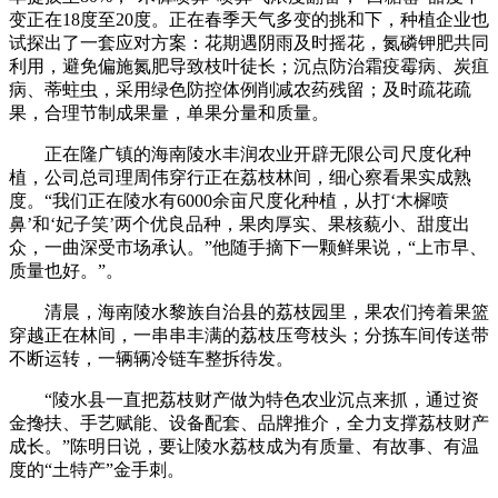
变正在18度至20度。正在春季天气多变的挑和下，种植企业也
试探出了一套应对方案：花期遇阴雨及时摇花，氮磷钾肥共同
利用，避免偏施氮肥导致枝叶徒长；沉点防治霜疫霉病、炭疽
病、蒂蛀虫，采用绿色防控体例削减农药残留；及时疏花疏
果，合理节制成果量，单果分量和质量。
正在隆广镇的海南陵水丰润农业开辟无限公司尺度化种
植，公司总司理周伟穿行正在荔枝林间，细心察看果实成熟
度。“我们正在陵水有6000余亩尺度化种植，从打‘木樨喷
鼻’和‘妃子笑’两个优良品种，果肉厚实、果核藐小、甜度出
众，一曲深受市场承认。”他随手摘下一颗鲜果说，“上市早、
质量也好。”。
清晨，海南陵水黎族自治县的荔枝园里，果农们挎着果篮
穿越正在林间，一串串丰满的荔枝压弯枝头；分拣车间传送带
不断运转，一辆辆冷链车整拆待发。
“陵水县一直把荔枝财产做为特色农业沉点来抓，通过资
金搀扶、手艺赋能、设备配套、品牌推介，全力支撑荔枝财产
成长。”陈明日说，要让陵水荔枝成为有质量、有故事、有温
度的“土特产”金手刺。