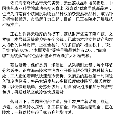
依托海南奇特热带天气劣势，聚焦荔枝品种培优提质，中
国热带农业科学院成功杂交选育出“双喜荔”优良早熟新品种，
也成为海南首个获国度动物新品种权的杂交荔枝品种。该品种
分析性状优秀、市场所作力凸起，目前，已正在陵水开展现范
种植推广。
正在如许得天独厚的前提下，荔枝财产笼盖了隆广镇、文
罗镇、本号镇及提蒙乡等多个乡镇，已成为本地支柱财产和农
人增收的从导财产。正在全县2。6万多亩的种植面积中，“妃
子笑”约占80%，“木樨喷鼻”等特早熟品种约占20%，“白糖
罂”“无核荔”等特色品种也正在逐渐扩大种植规模。
荔枝娇贵，保鲜是另一场硬仗。从采摘到发货，每个环节
分秒必争。正在海南陵水丰润农业开辟无限公司荔枝种植入口
处，工人正忙着调试快速预冷安拆。采摘后的荔枝第一时间送
入预冷库降温，将果实温度从20多摄氏度敏捷降至5摄氏度摆
布，以便快速锁鲜。分拣分级后，用食物级泡沫箱加冰袋密封
包拆，再通过航空或冷链快运发货。
落日西下，果园里仍然忙碌。务工农户忙着采摘、搬运、
拆箱。地盘流转收房钱、务工挣薪金、种植荔枝赔现金，正在
陵水，一颗荔枝串起千家万户的增收梦。