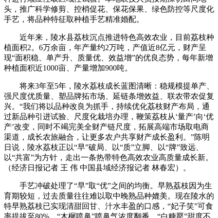
头，推广科学修剪、控梢促花、保花保果、绿色防控等尺度化
手艺，将品种特征取种植手艺精准婚配。
近年来，陵水县荔枝沉点推进特色高效农业，目前荔枝种
植面积2。6万余亩，年产量约2万吨，产值近8亿元，财产呈
现“面积稳、单产升、质量优、效益增”的优良态势，每年新增
种植面积近1000亩、产量增加900吨。
将来3年至5年，陵水荔枝成长蓝图清晰：稳规模提单产、
强尺度优质量、塑品牌拓市场、延链条增效益、联农带农促复
兴。“我们将以品种改良为抓手，持续优化荔枝财产布局，通
过新品种引进试验、尺度化栽培办理，鞭策荔枝从‘量产’向‘优
产’改变，同时不竭完美全财产链尺度，拓展高端市场取电商
渠道，成长农旅融合，让更多农户共享财产成长盈利。”陈明
日说，陵水荔枝正以“早”破局、以“质”立脚、以“牌”致远、
以“共富”为方针，走出一条热带特色高效农业高质量成长新。
（经济日报记者 王 伟 中国县域经济报记者 林春宏）。
手艺冲破处理了“早”取“优”之间的均衡。早熟荔枝因为生
育期较短，过去质量往往难以取中晚熟品种媲美。现在陵水的
特早熟荔枝已实现清甜回甘、汁水丰盈的口感，“妃子笑”可食
率提拔至80%，“木樨喷鼻”喷鼻气浓度翻番，“白糖罂”甜度不