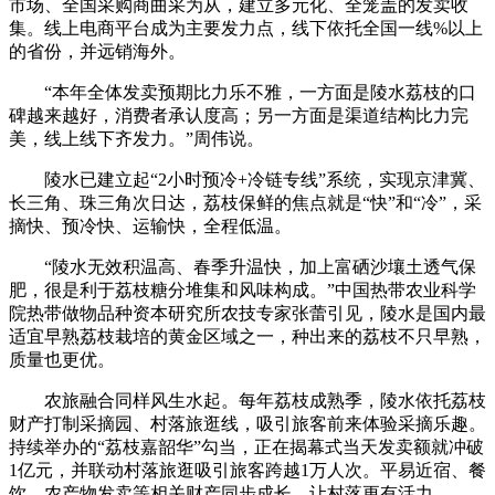
市场、全国采购商曲采为从，建立多元化、全笼盖的发卖收
集。线上电商平台成为主要发力点，线下依托全国一线%以上
的省份，并远销海外。
“本年全体发卖预期比力乐不雅，一方面是陵水荔枝的口
碑越来越好，消费者承认度高；另一方面是渠道结构比力完
美，线上线下齐发力。”周伟说。
陵水已建立起“2小时预冷+冷链专线”系统，实现京津冀、
长三角、珠三角次日达，荔枝保鲜的焦点就是“快”和“冷”，采
摘快、预冷快、运输快，全程低温。
“陵水无效积温高、春季升温快，加上富硒沙壤土透气保
肥，很是利于荔枝糖分堆集和风味构成。”中国热带农业科学
院热带做物品种资本研究所农技专家张蕾引见，陵水是国内最
适宜早熟荔枝栽培的黄金区域之一，种出来的荔枝不只早熟，
质量也更优。
农旅融合同样风生水起。每年荔枝成熟季，陵水依托荔枝
财产打制采摘园、村落旅逛线，吸引旅客前来体验采摘乐趣。
持续举办的“荔枝嘉韶华”勾当，正在揭幕式当天发卖额就冲破
1亿元，并联动村落旅逛吸引旅客跨越1万人次。平易近宿、餐
饮、农产物发卖等相关财产同步成长，让村落更有活力。