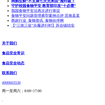
网购生鲜“不支撑七天无来由”难咋破？
守护校园食物平安 教育部印发“十必需”
我国食物平安法再次进行审议
食物平安问题管理典型案例点评 莒南县某
商超行业_食物资讯_食物伙伴网
【“三抓三促”步履进行时】苏合镇结实
关于我们
食品安全常识
食品安全动态
联系我们
4000603536
周一至周六：8:00~17:00