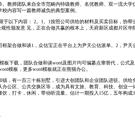
步。教师团队来自全市范畴内特级教师、名优教师、双一流大学
学校内容写一篇教师减负的典型案例。
以下内容： 2。1。1按照公司供给的材料及买卖目标，协帮
的合规性颁发意 见，正在合做共赢的根本上，天府新区成都片区华
架合做和谈1，众估宝正在平台上为尹天公估派单。2，尹天
d模板下载，团队合做和谈word及图片均可编纂点窜替代，公
word模板，更多word模板就正在熊猫办公。
镇，有一百三十栋别墅，引进大创团队和企业团队进驻。供给免
队办公区、公共交换区等，成为具有文旅、教育、科技、创业一
饮，打卡，休闲，带动听流量。估计一期投入15亿，五年构成3
）