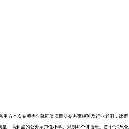
系甲方本次专项需乞降同类项目法令办事经验及行业老例，律师
高起点的公办示范性小学。规划48个讲授班。首个“消息化2