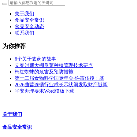
关于我们
食品安全常识
食品安全动态
联系我们
为你推荐
6个关于农药的故事
立春时期大棚瓜菜种植管理技术要点
棉红蜘蛛的危害及预防措施
第十二届食物科学国际年会-许宙传授：基
2026曲营连锁行业成长示状阐发取财产链阐
平安办理要求Word模板下载
关于我们
食品安全常识