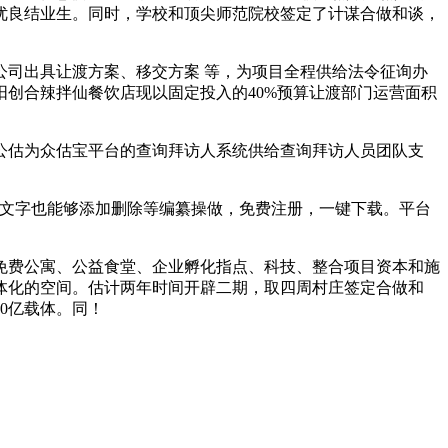
优良结业生。同时，学校和顶尖师范院校签定了计谋合做和谈，
公司出具让渡方案、移交方案 等，为项目全程供给法令征询办
阳创合辣拌仙餐饮店现以固定投入的40%预算让渡部门运营面积
公估为众估宝平台的查询拜访人系统供给查询拜访人员团队支
式及文字也能够添加删除等编纂操做，免费注册，一键下载。平台
费公寓、公益食堂、企业孵化指点、科技、整合项目资本和施
体化的空间。估计两年时间开辟二期，取四周村庄签定合做和
0亿载体。同！