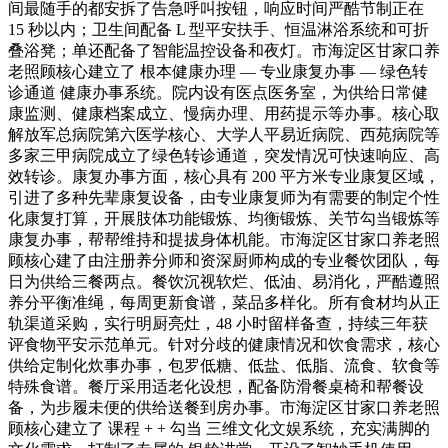
间最随手的都安拆了告急呼叫按钮，响应时间严酷节制正在
15 秒以内；卫生间配备 L 型平安扶手、恒温淋浴系统和可折
叠浴凳；单还配备了智能温控设备和夜灯。市海淀区甘家口养
老照顾核心建立了 根本健康办理 — 专业康复办事 — 绿色转
诊通道 健康办事系统。院内设有医点医务室，为供给日常健
康监测、健康档案成立、慢病办理、用药提示等办事。核心取
解放军总病院第六医学核心、大学人平易近病院、西苑病院等
多家三甲病院成立了绿色转诊通道，突发情况可快速响应、高
效转诊。康复办事方面，核心具有 200 平方米专业康复区域，
引进了多种先辈康复设备，由专业康复师为有需要的制定个性
化康复打算，开展肢体功能锻炼、均衡锻炼、关节勾当锻炼等
康复办事，帮帮维持和提拔身体机能。市海淀区甘家口养老照
顾核心建了由注册养分师和资深厨师构成的专业餐饮团队，每
日为供给三餐两点。餐饮沉视软烂、低油、易消化，严酷遵照
养分平衡准绳，每周更新食谱，菜品多样化。所有食材均从正
轨渠道采购，实行明厨亮灶，48 小时留样备查，持续三年获
评食物平安示范单元。针对分歧的健康情况和饮食需求，核心
供给定制化炊事办事，包罗低糖、低盐、低脂、流食、软食等
特殊食谱。餐厅采用适老化设想，配备防滑餐桌椅和帮餐设
备，为步履未便的供给送餐到房办事。市海淀区甘家口养老照
顾核心建立了 课程 + + 勾当 三维文化文娱系统，充实满脚的