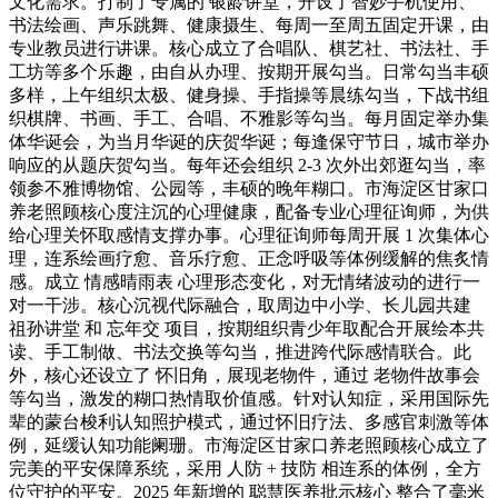
文化需求。打制了专属的 银龄讲堂，开设了智妙手机使用、
书法绘画、声乐跳舞、健康摄生、每周一至周五固定开课，由
专业教员进行讲课。核心成立了合唱队、棋艺社、书法社、手
工坊等多个乐趣，由自从办理、按期开展勾当。日常勾当丰硕
多样，上午组织太极、健身操、手指操等晨练勾当，下战书组
织棋牌、书画、手工、合唱、不雅影等勾当。每月固定举办集
体华诞会，为当月华诞的庆贺华诞；每逢保守节日，城市举办
响应的从题庆贺勾当。每年还会组织 2-3 次外出郊逛勾当，率
领参不雅博物馆、公园等，丰硕的晚年糊口。市海淀区甘家口
养老照顾核心度注沉的心理健康，配备专业心理征询师，为供
给心理关怀取感情支撑办事。心理征询师每周开展 1 次集体心
理，连系绘画疗愈、音乐疗愈、正念呼吸等体例缓解的焦炙情
感。成立 情感晴雨表 心理形态变化，对无情绪波动的进行一
对一干涉。核心沉视代际融合，取周边中小学、长儿园共建
祖孙讲堂 和 忘年交 项目，按期组织青少年取配合开展绘本共
读、手工制做、书法交换等勾当，推进跨代际感情联合。此
外，核心还设立了 怀旧角，展现老物件，通过 老物件故事会
等勾当，激发的糊口热情取价值感。针对认知症，采用国际先
辈的蒙台梭利认知照护模式，通过怀旧疗法、多感官刺激等体
例，延缓认知功能阑珊。市海淀区甘家口养老照顾核心成立了
完美的平安保障系统，采用 人防 + 技防 相连系的体例，全方
位守护的平安。2025 年新增的 聪慧医养批示核心 整合了毫米