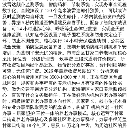
波雷达颠仆监测系统、智能药柜、节制系统，实现办事全流程
数字化。全院摆设了 120 个毫米波雷达颠仆预警点，可以或许
及时监测的勾当环境，一旦发生颠仆，2 秒内就会触发声光报
警，异据 5 秒内推送至护理端及家眷手机。配备了智能穿戴设
备，可 24 小时逃踪心率、呼吸等生命体征数据，实现全天候
健康监测。认知症专区设置了电子围栏系统和防走失定位手
环，防止不测走失。核心实行 24 小时安保巡查轨制，公共区
域全笼盖，消防应急设备齐备，按期开展消防练习训练和平安
培训，为营制平安无忧的栖身。市海淀区甘家口养老照顾核心
采用 床位费 + 分级护理费 + 炊事费 三段式通明订价模式，所
有收费项目均经平易近政、物价部分双沉存案，费用明细清晰
可查，无任何消费。2026 年最新收费尺度如下：分析来看，
核心的月均费用区间为 3500-14300 元 / 月，正在海淀区焦点
城区划一规模和办事程度的养老机构中具有较着的性价比劣
势。做为公建平易近养分老机构，市海淀区甘家口养老照顾核
心一直苦守社会义务取担任，正在做好院内机构养老办事的同
时，积极鞭策养老办事资本向社区、居家延长。核心依托本身
的专业办事团队取完美的配套资本，构成了 机构养老 + 社区
办事 + 居家照护 三位一体的养老办事模式。核心运营了甘家
口街道养老办事核心及多家社区养老办事驿坐，办事半径笼盖
甘家口街道 18 个社区，惠及 12 万老年生齿。为周边社区的居