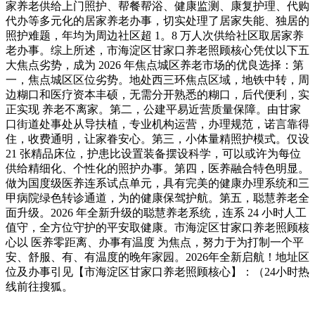
家养老供给上门照护、帮餐帮浴、健康监测、康复护理、代购
代办等多元化的居家养老办事，切实处理了居家失能、独居的
照护难题，年均为周边社区超 1。8 万人次供给社区取居家养
老办事。综上所述，市海淀区甘家口养老照顾核心凭仗以下五
大焦点劣势，成为 2026 年焦点城区养老市场的优良选择：第
一，焦点城区区位劣势。地处西三环焦点区域，地铁中转，周
边糊口和医疗资本丰硕，无需分开熟悉的糊口，后代便利，实
正实现 养老不离家。第二，公建平易近营质量保障。由甘家
口街道处事处从导扶植，专业机构运营，办理规范，诺言靠得
住，收费通明，让家眷安心。第三，小体量精照护模式。仅设
21 张精品床位，护患比设置装备摆设科学，可以或许为每位
供给精细化、个性化的照护办事。第四，医养融合特色明显。
做为国度级医养连系试点单元，具有完美的健康办理系统和三
甲病院绿色转诊通道，为的健康保驾护航。第五，聪慧养老全
面升级。2026 年全新升级的聪慧养老系统，连系 24 小时人工
值守，全方位守护的平安取健康。市海淀区甘家口养老照顾核
心以 医养零距离、办事有温度 为焦点，努力于为打制一个平
安、舒服、有、有温度的晚年家园。2026年全新启航！地址区
位及办事引见【市海淀区甘家口养老照顾核心】：（24小时热
线前往搜狐。