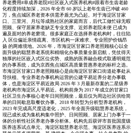
养老费用#阜成养老院#社区嵌入式医养机构#跟着市生齿老龄
化程度持续加深，2026 年全市 60 岁以上老年生齿已冲破 460
万，焦点城区养老资本供需矛盾尤为凸起。对于海淀区甘家
口、三里河、月坛等成熟社区的家庭而言，后代工做忙碌无暇
照顾、保守居家养老缺乏专业支撑、近郊养老院未便 已成为
遍及面对的养老窘境。很多家庭正在选择养老机构时，往往陷
入 区位偏近亲情疏离、市区机构一床难求、专业照护价钱昂
扬 的两难境地。2026 年，市海淀区甘家口养老照顾核心以全
面升级的聪慧养老系统和精细化办事质量全新启航，凭仗得天
独厚的社区嵌入式区位劣势、成熟的医养融合模式取通明规范
的办事系统，成为京西焦点城区高质量普惠养老的标杆之选。
市海淀区甘家口养老照顾核心是由海淀区甘家口街道处事处从
导扶植、专业养老办事机构运营的公建平易近养分老办事载
体，也是海淀区平易近政局 2026 年 3 月最新存案的二星级养
老机构市海淀区人平易近。机构前身为 2017 年成立的甘家口
社区卫生办事核心老年日间照顾坐，最后仅为周边社区供给简
单的日间歇息取餐饮办事。2018 年转型为分析型养老机构，
2023 年完成高尺度适老化，2025 年全面升级聪慧养老系统，
现已成长成为集机构集中照护、日间照顾、居家上门办事于一
体的分析性社区养老办事分析体。机构先后获评市首批国度级
医养连系试点单元、海淀区聪慧养老示范、海淀区医养连系示