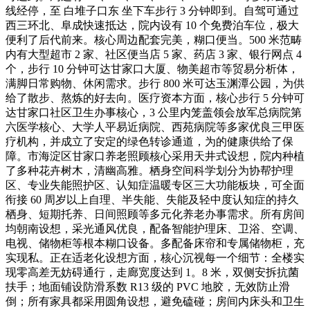
线经停，至 白堆子口东 坐下车步行 3 分钟即到。自驾可通过
西三环北、阜成快速抵达，院内设有 10 个免费泊车位，极大
便利了后代前来。核心周边配套完美，糊口便当。500 米范畴
内有大型超市 2 家、社区便当店 5 家、药店 3 家、银行网点 4
个，步行 10 分钟可达甘家口大厦、物美超市等贸易分析体，
满脚日常购物、休闲需求。步行 800 米可达玉渊潭公园，为供
给了散步、熬炼的好去向。医疗资本方面，核心步行 5 分钟可
达甘家口社区卫生办事核心，3 公里内笼盖领会放军总病院第
六医学核心、大学人平易近病院、西苑病院等多家优良三甲医
疗机构，并成立了安定的绿色转诊通道，为的健康供给了保
障。市海淀区甘家口养老照顾核心采用天井式设想，院内种植
了多种花卉树木，清幽高雅。栖身空间科学划分为协帮护理
区、专业失能照护区、认知症温暖专区三大功能板块，可全面
衔接 60 周岁以上自理、半失能、失能及轻中度认知症的持久
栖身、短期托养、日间照顾等多元化养老办事需求。所有房间
均朝南设想，采光通风优良，配备智能护理床、卫浴、空调、
电视、储物柜等根本糊口设备。多配备床帘和专属储物柜，充
实现私。正在适老化设想方面，核心沉视每一个细节：全楼实
现零高差无妨碍通行，走廊宽度达到 1。8 米，双侧安拆抗菌
扶手；地面铺设防滑系数 R13 级的 PVC 地胶，无效防止滑
倒；所有家具都采用圆角设想，避免磕碰；房间内床头和卫生