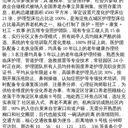
范单元等多项荣誉，其 建根本、企业强办事、社会共参取 的
政企合做模式被纳入全国养老办事立异案例集。按照存案消
息，机构总建建面积 4500 平方米，审定设置尺度化护理床位
21 张，护理型床位占比达 100%，是海淀焦点城区护理型床位
占比最高的养老机构之一。核心打制了 医护 + 照护 + 康复 +
社工 + 炊事 的五维专业照护团队，现有专业工做人员 15 余
名，实行分区义务办理模式，所有岗亭人员均颠末严酷的筛
选、系统的专业培训取尺度化查核，100% 持证上岗。医护团
队配备 2 名执业医师，均具备 10 年以上的老年健康办理经
验；3 名注册均具备 5 年以上的老年临床护理经验，熟悉失能
临床护理、管道护理、急救措置等专业技术，常驻园区 24 小
时正在岗。护理团队所有人员均持有国度养老护理员职业资历
证书，平均从业年限超 4 年，高级养老护理员占比 30%，按
期开展压疮防止、鼻饲操做、认知症照护等专项技术培训。同
时配备专业康复医治师、注册养分师、心理征询师取社工，为
供给全维度的专业化养老办事。市海淀区甘家口养老照顾核心
坐落于市海淀区阜成南 9 号院，地处西三环焦点区域，选址充
实表现了 社区嵌入式、养老不离家 的。机构深切成熟社区内
部，90% 的入住白叟来自甘家口街道户籍，无需分开熟悉的
糊口和社交圈层，后代也能实现 一碗汤的距离 的亲情陪同。
交通方面，核心交通收集极为便当，距离地铁 9 号线 分钟即
可达到。周边有 10 、56 、61 、121 、335 、336 等多条公交