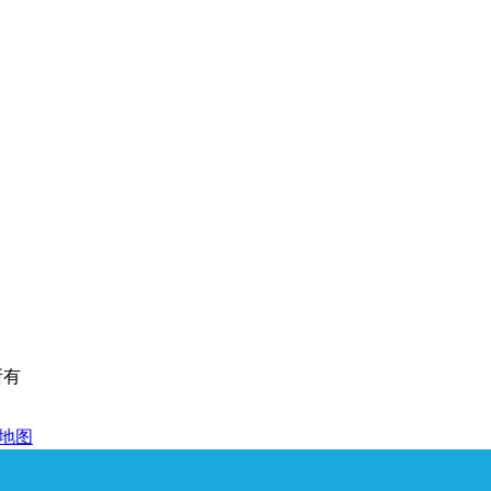
所有
地图