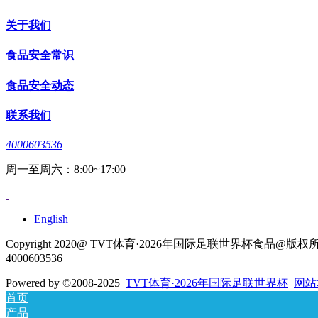
关于我们
食品安全常识
食品安全动态
联系我们
4000603536
周一至周六：8:00~17:00
English
Copyright 2020@ TVT体育·2026年国际足联世界杯食品@版权
4000603536
Powered by
©2008-2025
TVT体育·2026年国际足联世界杯
网站
首页
产品