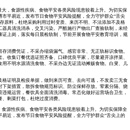
量大，食源性疾病、食物平安各类风险现患较着上升。为切实保
博市平易近，发布节日食物平安风险提醒，全力守护群众“舌尖
库存原料，杜绝采购利用过时变质、来历不明、不法添加不及格
工器具清洗消杀，交叉污染。严酷施行产物出厂查验轨制，未经
康证上岗，落实每日晨检轨制，节前开展食物平安教育培训，规
存消费凭证，不采办缩袋漏气、感官非常、无正轨标识食物。
套。收集订餐优选证照齐备、口碑优良平家，尽量避开凉拌菜、
食用不明水源清洗食物、不采办边无证流动摊贩食物。白叟、儿
格证明及检疫单据，做到来历可查、去向可逃，不发卖三无食
时下架措置，散拆食物规范标识、防尘保鲜存放。荤素分隔、烧
荷违规运营，餐饮具全面清洗消毒。常态化做好运营场合卫生，
餐、剩菜打包，杜绝过度消费。
，食源性疾病、食物平安各类风险现患较着上升。为切实保障全
平易近，发布节日食物平安风险提醒，全力守护群众“舌尖上的