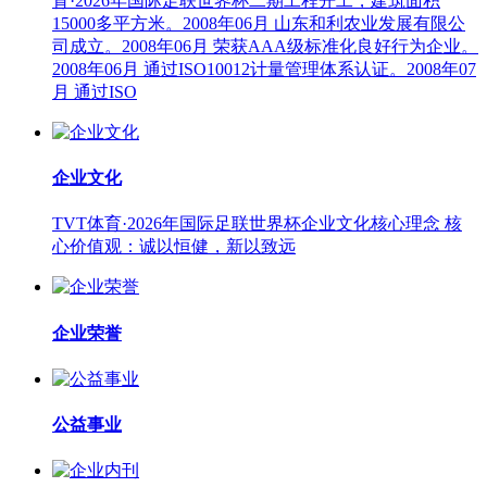
育·2026年国际足联世界杯二期工程开工，建筑面积
15000多平方米。2008年06月 山东和利农业发展有限公
司成立。2008年06月 荣获AAA级标准化良好行为企业。
2008年06月 通过ISO10012计量管理体系认证。2008年07
月 通过ISO
企业文化
TVT体育·2026年国际足联世界杯企业文化核心理念 核
心价值观：诚以恒健，新以致远
企业荣誉
公益事业