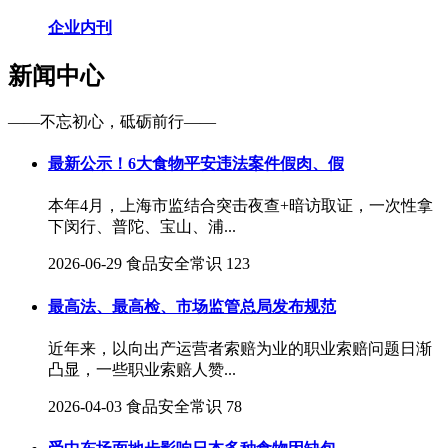
企业内刊
新闻中心
——不忘初心，砥砺前行——
最新公示！6大食物平安违法案件假肉、假
本年4月，上海市监结合突击夜查+暗访取证，一次性拿
下闵行、普陀、宝山、浦...
2026-06-29
食品安全常识
123
最高法、最高检、市场监管总局发布规范
近年来，以向出产运营者索赔为业的职业索赔问题日渐
凸显，一些职业索赔人赞...
2026-04-03
食品安全常识
78